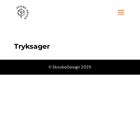
Tryksager
© SkovboDesign 2025