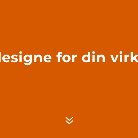
designe for din vi
7