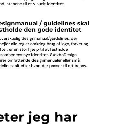
nd-stenene til et visuelt identitet.
signmanual / guidelines skal
stholde den gode identitet
overskuelig designmanual/guidelines, der
pejler alle regler omkring brug af logo, farver og
ifter, er en stor hjælp til at fastholde
ksomhedens nye identitet. SkovboDesign
erer omfattende designmanualer eller små
delines, alt efter hvad der passer til dit behov.
eter jeg har