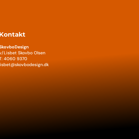
Kontakt
SkovboDesign
v/Lisbet Skovbo Olsen
T: 4060 9370
lisbet@skovbodesign.dk