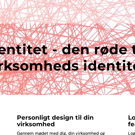
entitet - den røde 
irksomheds identit
Personligt design til din
Lo
virksomhed
f
Gennem mødet med dig, din virksomhed og
Log