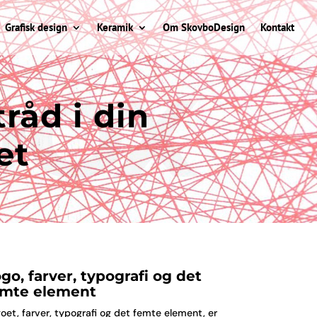
Grafisk design
Keramik
Om SkovboDesign
Kontakt
tråd i din
et
go, farver, typografi og det
emte element
oet, farver, typografi og det femte element, er