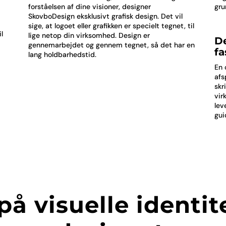
forståelsen af dine visioner, designer
gru
SkovboDesign eksklusivt grafisk design. Det vil
sige, at logoet eller grafikken er specielt tegnet, til
l
lige netop din virksomhed. Design er
De
gennemarbejdet og gennem tegnet, så det har en
fa
lang holdbarhedstid.
En 
afs
skr
vir
lev
gui
å visuelle identit